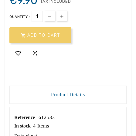
€9.90
TAX INCLUDED
QUANTITY :

ADD TO CART


Product Details
Reference
612533
In stock
4 Items
Data sheet