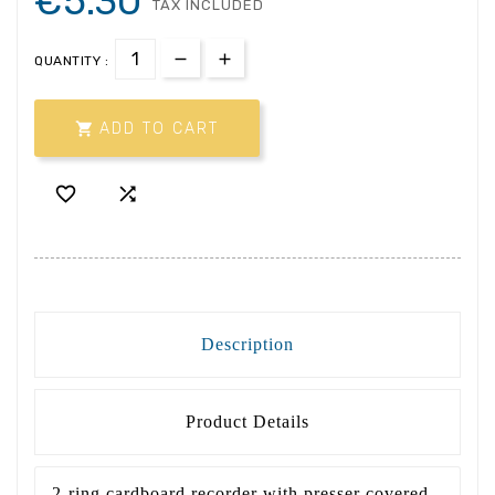
€5.30
TAX INCLUDED
QUANTITY :

ADD TO CART


Description
Product Details
2-ring cardboard recorder with presser covered