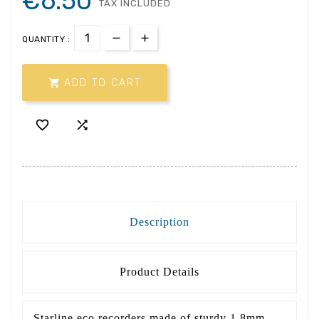
€6.50
TAX INCLUDED
QUANTITY :

ADD TO CART


Description
Product Details
Starline eco recorders made of sturdy 1.8mm