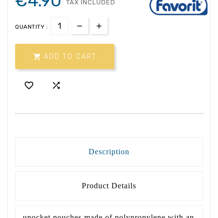
€4.90
TAX INCLUDED
QUANTITY :

ADD TO CART


Description
Product Details
upocket pouches made of polypropylene with an