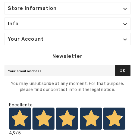

Store Information

Info

Your Account
Newsletter
OK
You may unsubscribe at any moment. For that purpose,
please find our contact info in the legal notice.
Eccellente
4,9
/5