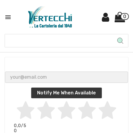

0
Notify Me When Available
0,0
/5
0