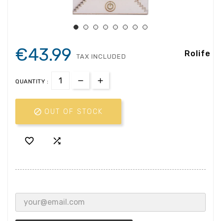
€43.99
Rolife
TAX INCLUDED
QUANTITY :

OUT OF STOCK

