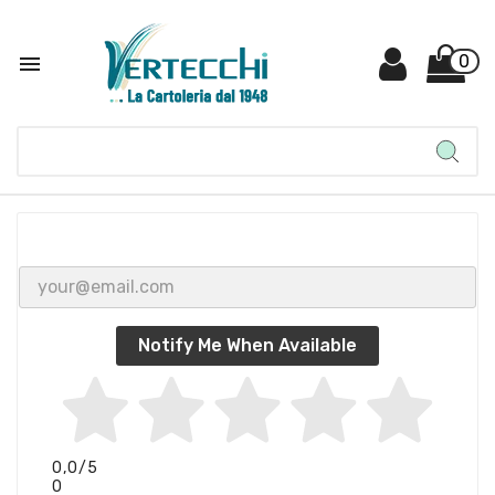

0
Notify Me When Available
0,0
/5
0