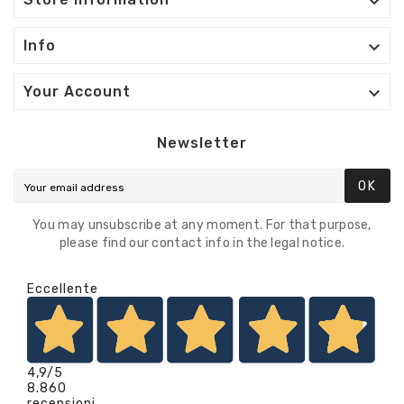


Info

Your Account
Newsletter
OK
You may unsubscribe at any moment. For that purpose,
please find our contact info in the legal notice.
Eccellente
4,9
/5
8.860
recensioni