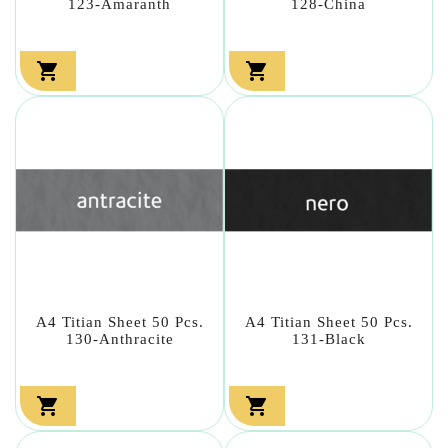
123-Amaranth
128-China


A4 Titian Sheet 50 Pcs.
A4 Titian Sheet 50 Pcs.
130-Anthracite
131-Black

