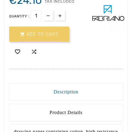
€24.10
TAX INCLUDED
QUANTITY :

ADD TO CART


Description
Product Details
drawing paper containing cotton, high resistance