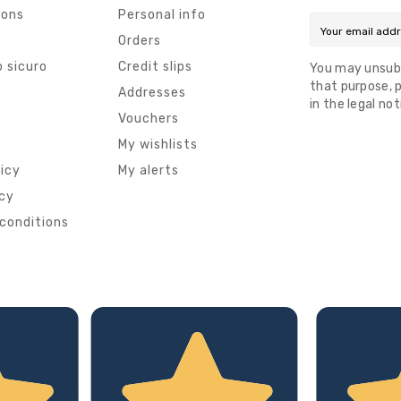
ions
Personal info
Orders
 sicuro
Credit slips
You may unsub
that purpose, p
s
Addresses
in the legal not
Vouchers
My wishlists
licy
My alerts
icy
conditions