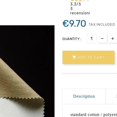
3,3
/5
3
recensioni
€9.70
TAX INCLUDED
QUANTITY :

ADD TO CART
Description
standard cotton / polyes