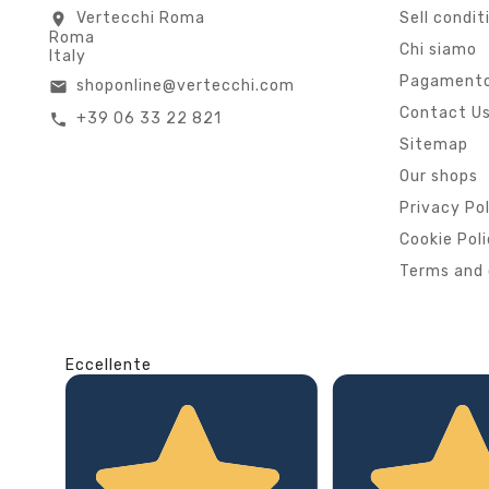
Vertecchi Roma
Sell condit
location_on
Roma
Chi siamo
Italy
Pagamento
shoponline@vertecchi.com
email
Contact U
+39 06 33 22 821
call
Sitemap
Our shops
Privacy Po
Cookie Pol
Terms and 
Eccellente