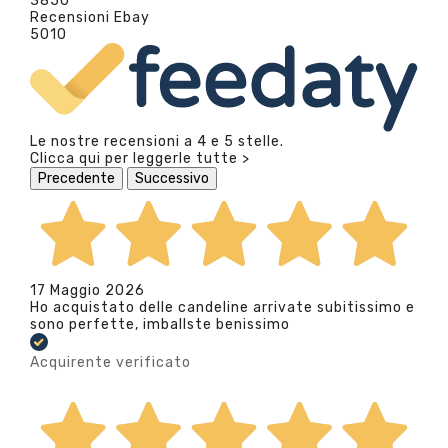
3850
Recensioni Ebay
5010
Le nostre recensioni a 4 e 5 stelle.
Clicca qui per leggerle tutte >
Precedente
Successivo
17 Maggio 2026
Ho acquistato delle candeline arrivate subitissimo e
sono perfette, imballste benissimo
Acquirente verificato