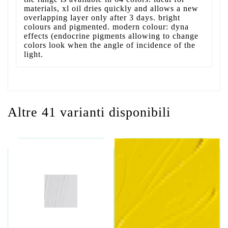
materials, xl oil dries quickly and allows a new
overlapping layer only after 3 days. bright
colours and pigmented. modern colour: dyna
effects (endocrine pigments allowing to change
colors look when the angle of incidence of the
light.
Altre 41 varianti disponibili