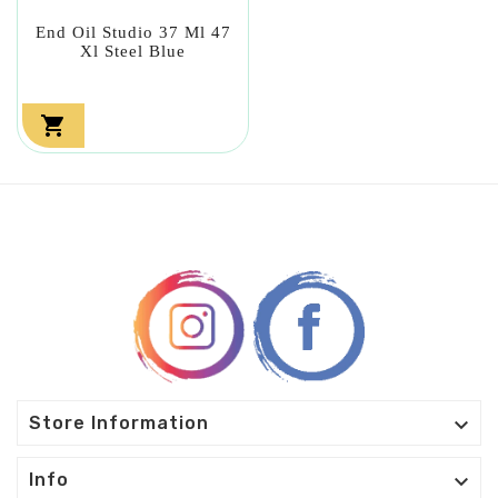
End Oil Studio 37 Ml 47
Xl Steel Blue


Store Information

Info