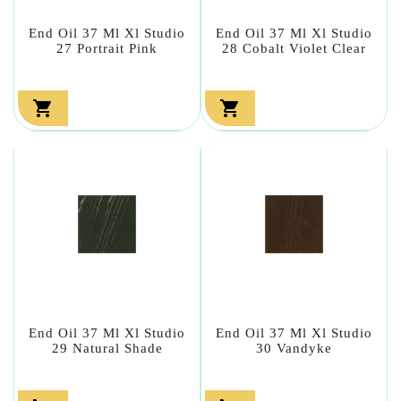
End Oil 37 Ml Xl Studio
End Oil 37 Ml Xl Studio
27 Portrait Pink
28 Cobalt Violet Clear


End Oil 37 Ml Xl Studio
End Oil 37 Ml Xl Studio
29 Natural Shade
30 Vandyke