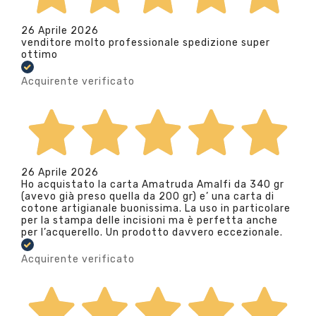
26 Aprile 2026
venditore molto professionale spedizione super
ottimo
Acquirente verificato
26 Aprile 2026
Ho acquistato la carta Amatruda Amalfi da 340 gr
(avevo già preso quella da 200 gr) e’ una carta di
cotone artigianale buonissima. La uso in particolare
per la stampa delle incisioni ma è perfetta anche
per l’acquerello. Un prodotto davvero eccezionale.
Acquirente verificato