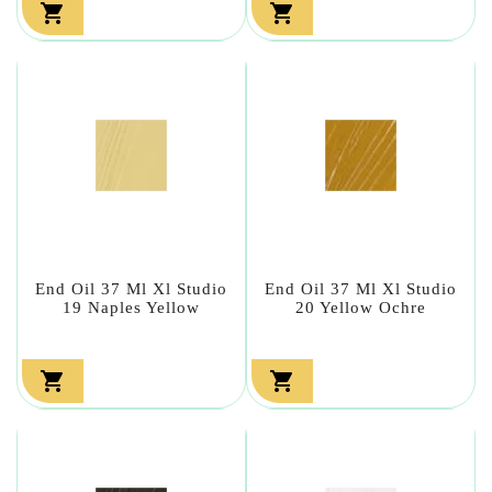


End Oil 37 Ml Xl Studio
End Oil 37 Ml Xl Studio
19 Naples Yellow
20 Yellow Ochre

