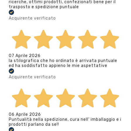
ricerche, ottimi prodotti, confezionati bene per il
trasposto e spedizione puntuale
Acquirente verificato
07 Aprile 2026
la stilografica che ho ordinato è arrivata puntuale
ed ha soddisfatto appieno le mie aspettative
Acquirente verificato
06 Aprile 2026
Puntualità nella spedizione, cura nell’ imballaggio e i
prodotti parlano da se!!