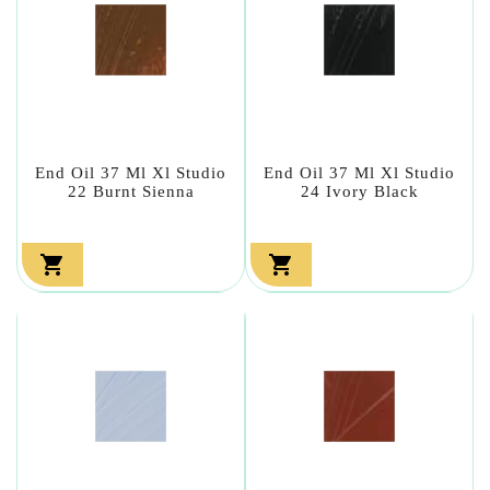
End Oil 37 Ml Xl Studio
End Oil 37 Ml Xl Studio
22 Burnt Sienna
24 Ivory Black

