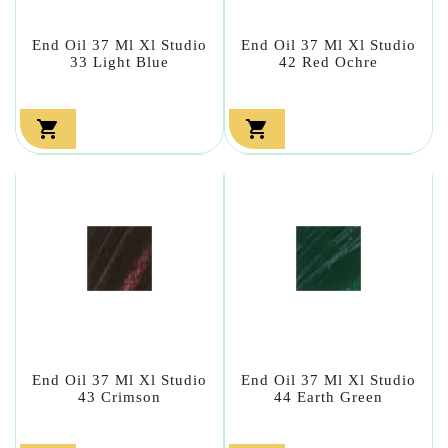
End Oil 37 Ml Xl Studio
End Oil 37 Ml Xl Studio
33 Light Blue
42 Red Ochre


End Oil 37 Ml Xl Studio
End Oil 37 Ml Xl Studio
43 Crimson
44 Earth Green