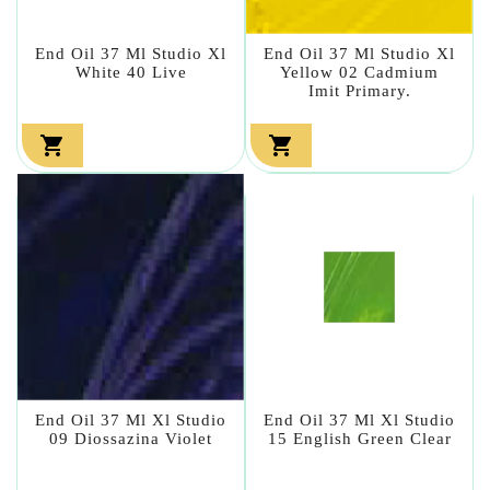
End Oil 37 Ml Studio Xl
End Oil 37 Ml Studio Xl
White 40 Live
Yellow 02 Cadmium
Imit Primary.


End Oil 37 Ml Xl Studio
End Oil 37 Ml Xl Studio
09 Diossazina Violet
15 English Green Clear