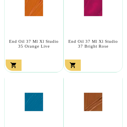
End Oil 37 Ml Xl Studio
End Oil 37 Ml Xl Studio
35 Orange Live
37 Bright Rose

