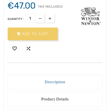
€47.00
TAX INCLUDED
QUANTITY :

ADD TO CART


Description
Product Details