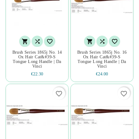






Brush Series 1865j No. 14
Brush Series 1865j No. 16
Ox Hair Cat&#39-S
Ox Hair Cat&#39-S
Tongue Long Handle | Da
Tongue Long Handle | Da
Vinci
Vinci
€22.30
€24.00
favorite_border
favorite_border