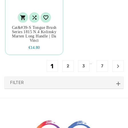



Cat&#39-S Tongue Brush
Series 1815 N.4 Kolinsky
Marten Long Handle | Da
Vinci
€14.80
…
1

2
3
7
FILTER