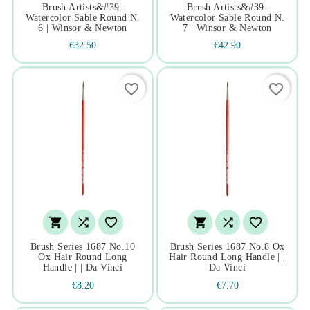
Brush Artists&#39-
Brush Artists&#39-
Watercolor Sable Round N.
Watercolor Sable Round N.
6 | Winsor & Newton
7 | Winsor & Newton
€32.50
€42.90
favorite_border
favorite_border






Brush Series 1687 No.10
Brush Series 1687 No.8 Ox
Ox Hair Round Long
Hair Round Long Handle | |
Handle | | Da Vinci
Da Vinci
€8.20
€7.70