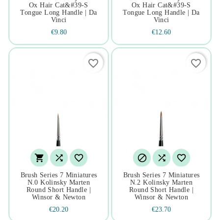
Ox Hair Cat&#39-S
Ox Hair Cat&#39-S
Tongue Long Handle | Da
Tongue Long Handle | Da
Vinci
Vinci
€9.80
€12.60
favorite_border
favorite_border






Brush Series 7 Miniatures
Brush Series 7 Miniatures
N.0 Kolinsky Marten
N.2 Kolinsky Marten
Round Short Handle |
Round Short Handle |
Winsor & Newton
Winsor & Newton
€20.20
€23.70