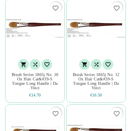
favorite_border
favorite_border






Brush Series 1865j No. 10
Brush Series 1865j No. 12
Ox Hair Cat&#39-S
Ox Hair Cat&#39-S
Tongue Long Handle | Da
Tongue Long Handle | Da
Vinci
Vinci
€14.70
€16.50
favorite_border
favorite_border