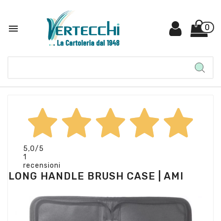

0
5,0
/5
1
recensioni
LONG HANDLE BRUSH CASE | AMI