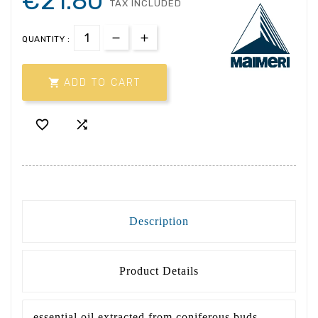
€21.80
TAX INCLUDED
QUANTITY :

ADD TO CART


Description
Product Details
essential oil extracted from coniferous buds.