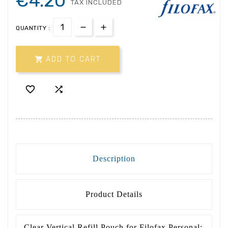
€4.20
TAX INCLUDED
QUANTITY :

ADD TO CART


Description
Product Details
Clear Vertical Refill Pouch for Filofax Personal: