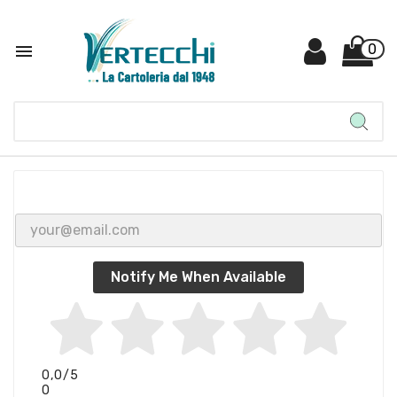

0
Notify Me When Available
0,0
/5
0