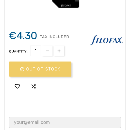
€4.30
TAX INCLUDED
QUANTITY :

OUT OF STOCK

