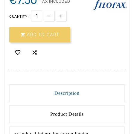
€7.50
TAX INCLUDED
QUANTITY :

ADD TO CART


Description
Product Details
az index 2 letters for cream ligette