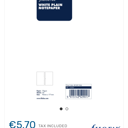
€5.70
TAX INCLUDED