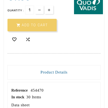
QUANTITY :

ADD TO CART


Product Details
Reference
454470
In stock
30 Items
Data sheet