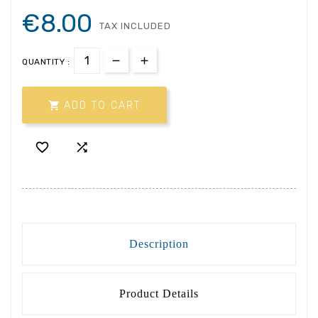
€8.00
TAX INCLUDED
QUANTITY :

ADD TO CART


Description
Product Details