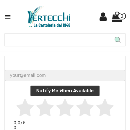

0
Notify Me When Available
0,0
/5
0