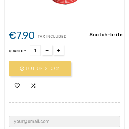
€7.90
Scotch-brite
TAX INCLUDED
QUANTITY :

OUT OF STOCK

