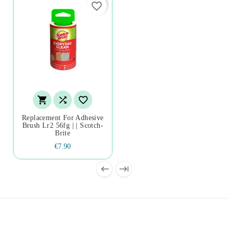
favorite_border



Replacement For Adhesive
Brush Lr2 56fg | | Scotch-
Brite
€7.90

