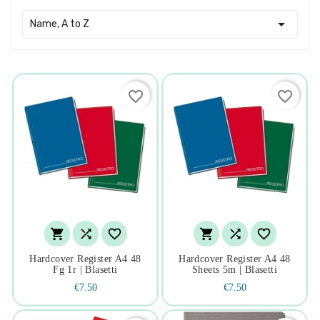

Name, A to Z
favorite_border
favorite_border






Hardcover Register A4 48
Hardcover Register A4 48
Fg 1r | Blasetti
Sheets 5m | Blasetti
€7.50
€7.50