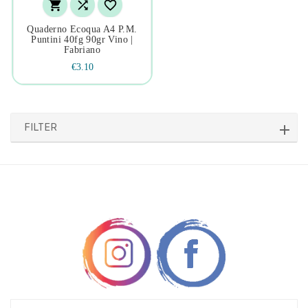



Quaderno Ecoqua A4 P.m.
Puntini 40fg 90gr Vino |
Fabriano
€3.10
FILTER