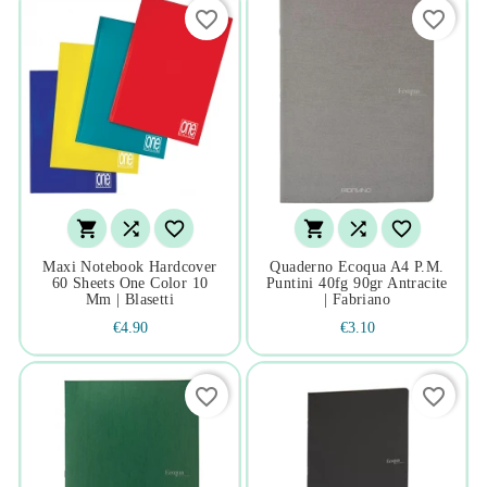
favorite_border
favorite_border






Maxi Notebook Hardcover
Quaderno Ecoqua A4 P.m.
60 Sheets One Color 10
Puntini 40fg 90gr Antracite
Mm | Blasetti
| Fabriano
€4.90
€3.10
favorite_border
favorite_border