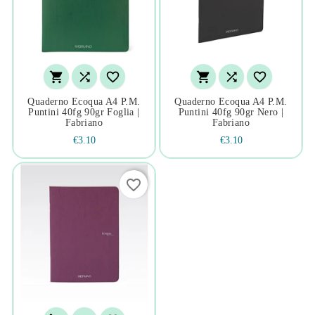






Quaderno Ecoqua A4 P.m.
Quaderno Ecoqua A4 P.m.
Puntini 40fg 90gr Foglia |
Puntini 40fg 90gr Nero |
Fabriano
Fabriano
€3.10
€3.10
favorite_border