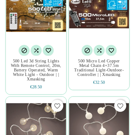






500 Led 3d String Lights
500 Micro Led Copper
With Remote Control, 20m,
Metal Chain 4+37.5m
Battery Operated, Warm
Traditional Light-Outdoor-
White Light - Outdoor | |
Controller | | Xmasking
Xmasking
€32.50
€28.50
favorite_border
favorite_border