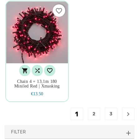
favorite_border



Chain 4 + 13,1m 180
Miniled Red | Xmasking
€13.50
1

2
3
FILTER