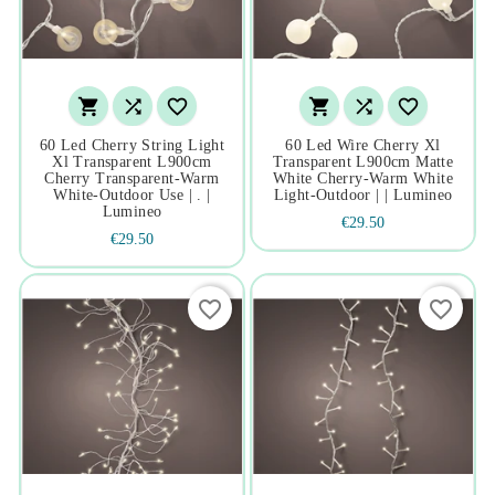






60 Led Cherry String Light
60 Led Wire Cherry Xl
Xl Transparent L900cm
Transparent L900cm Matte
Cherry Transparent-Warm
White Cherry-Warm White
White-Outdoor Use | . |
Light-Outdoor | | Lumineo
Lumineo
€29.50
€29.50
favorite_border
favorite_border