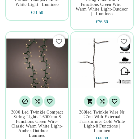
White Light | Lumineo
Functions Green Wire-
Warm White Light-Outdoor
€31.50
| | Lumineo
€76.50
favorite_border
favorite_border






3000 Led Twinkle Compact
360led Twinkle Wire Nr
String Lights L6000cm 8
27mt With External
Functions Green Wire-
Transformer Cold White
Classic Warm White Light-
Light-8 Functions |
Amber-Outdoor | . |
Lumineo
Lumineo
€68.00