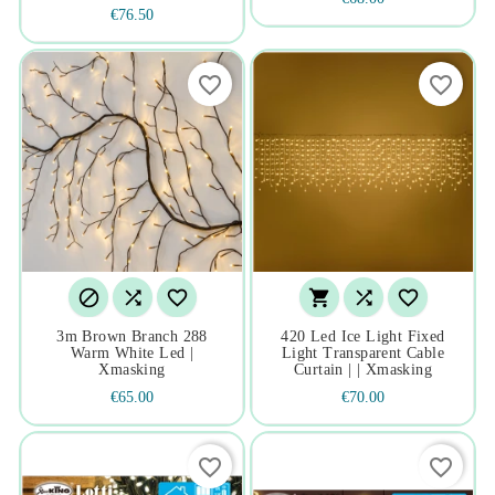
€76.50
favorite_border
favorite_border






3m Brown Branch 288
420 Led Ice Light Fixed
Warm White Led |
Light Transparent Cable
Xmasking
Curtain | | Xmasking
€65.00
€70.00
favorite_border
favorite_border