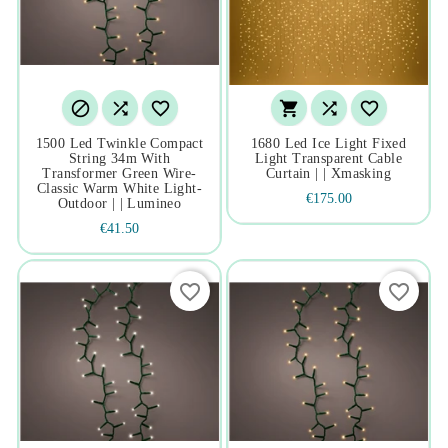






1500 Led Twinkle Compact
1680 Led Ice Light Fixed
String 34m With
Light Transparent Cable
Transformer Green Wire-
Curtain | | Xmasking
Classic Warm White Light-
€175.00
Outdoor | | Lumineo
€41.50
favorite_border
favorite_border