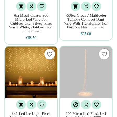






6m Metal Cluster 960
750led Green / Multicolor
Micro Led Wire For
Twinkle Compact 16mt
Outdoor Use, Silver Wire,
Wire With Transformer For
Warm White, Outdoor Use |
Outdoor Use | Lumineo
. | Lumineo
€25.00
€68.50
favorite_border
favorite_border






840 Led Ice Light Fixed
900 Micro Led Flash Led