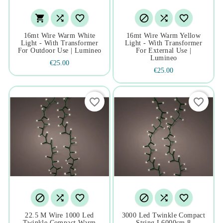






16mt Wire Warm White
16mt Wire Warm Yellow
Light - With Transformer
Light - With Transformer
For Outdoor Use | Lumineo
For External Use |
Lumineo
€25.00
€25.00
favorite_border
favorite_border






22.5 M Wire 1000 Led
3000 Led Twinkle Compact
Twinkle Compact Warm
String L6000cm 8