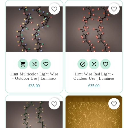
favorite_border
favorite_border






11mt Multicolor Light Wire
11mt Wire Red Light -
- Outdoor Use | Lumineo
Outdoor Use | Lumineo
€35.00
€35.00
favorite_border
favorite_border