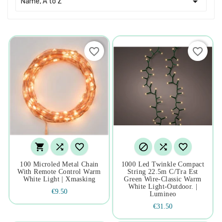

Name, A to Z
favorite_border
favorite_border






100 Microled Metal Chain
1000 Led Twinkle Compact
With Remote Control Warm
String 22.5m C/tra Est
White Light | Xmasking
Green Wire-Classic Warm
White Light-Outdoor. |
€9.50
Lumineo
€31.50