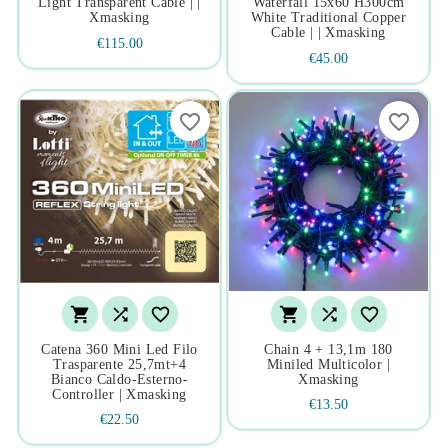
Light Transparent Cable | |
Waterfall 15x60 H300cm
Xmasking
White Traditional Copper
Cable | | Xmasking
€115.00
€45.00
favorite_border
favorite_border






Catena 360 Mini Led Filo
Chain 4 + 13,1m 180
Trasparente 25,7mt+4
Miniled Multicolor |
Bianco Caldo-Esterno-
Xmasking
Controller | Xmasking
€13.50
€22.50