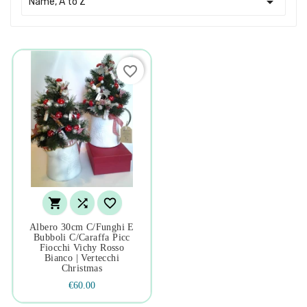

Name, A to Z
favorite_border



Albero 30cm C/funghi E
Bubboli C/caraffa Picc
Fiocchi Vichy Rosso
Bianco | Vertecchi
Christmas
€60.00