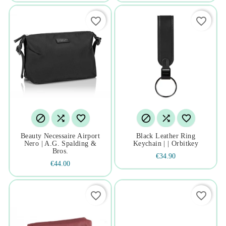
favorite_border
favorite_border






Beauty Necessaire Airport
Black Leather Ring
Nero | A.g. Spalding &
Keychain | | Orbitkey
Bros.
€34.90
€44.00
favorite_border
favorite_border