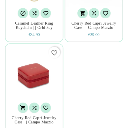






Caramel Leather Ring
Cherry Red Capri Jewelry
Keychain | | Orbitkey
Case | | Campo Marzio
€34.90
€39.00
favorite_border



Cherry Red Capri Jewelry
Case | | Campo Marzio