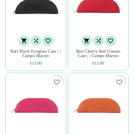






Bart Black Eyeglass Case | |
Bart Cherry Red Glasses
Campo Marzio
Case | | Campo Marzio
€13.00
€13.00
favorite_border
favorite_border