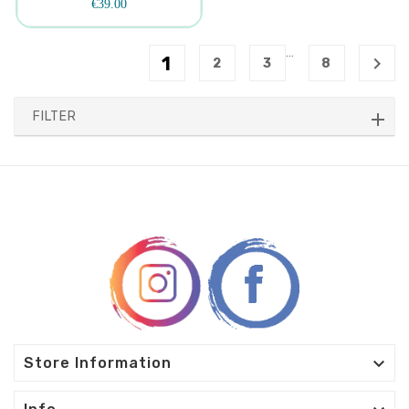
€39.00
…
1

2
3
8
FILTER

Store Information