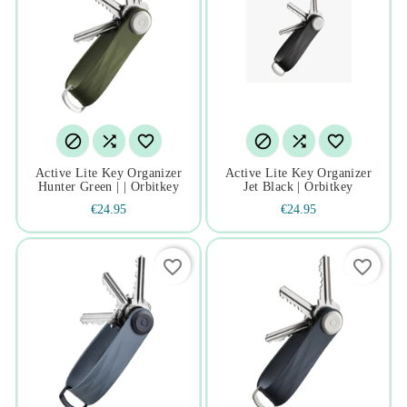






Active Lite Key Organizer
Active Lite Key Organizer
Hunter Green | | Orbitkey
Jet Black | Orbitkey
€24.95
€24.95
favorite_border
favorite_border