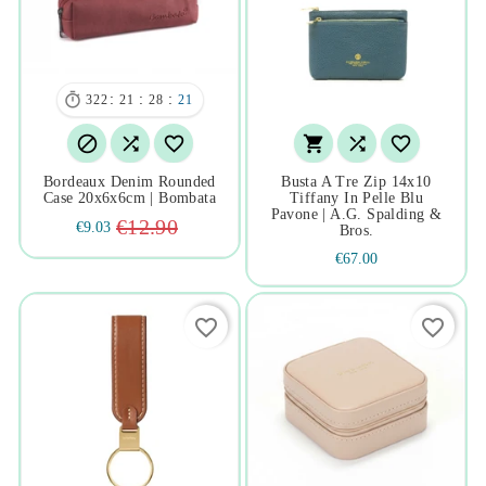

:
:
:
322
21
28
21






Bordeaux Denim Rounded
Busta A Tre Zip 14x10
Case 20x6x6cm | Bombata
Tiffany In Pelle Blu
Pavone | A.g. Spalding &
€12.90
€9.03
Bros.
€67.00
favorite_border
favorite_border