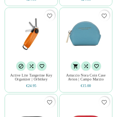
favorite_border
favorite_border






Active Lite Tangerine Key
Astuccio Nora Coin Case
Organizer | Orbitkey
Avion | Campo Marzio
€24.95
€15.00
favorite_border
favorite_border