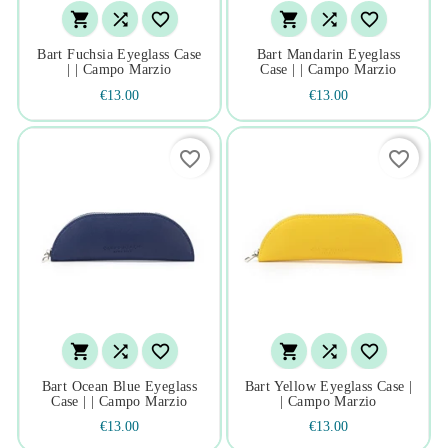






Bart Fuchsia Eyeglass Case
Bart Mandarin Eyeglass
| | Campo Marzio
Case | | Campo Marzio
€13.00
€13.00
favorite_border
favorite_border






Bart Ocean Blue Eyeglass
Bart Yellow Eyeglass Case |
Case | | Campo Marzio
| Campo Marzio
€13.00
€13.00