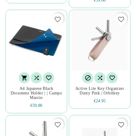
€59.00
favorite_border
favorite_border






A4 Japanese Black
Active Lite Key Organizer
Document Holder | | Campo
Dusty Pink | Orbitkey
Marzio
€24.95
€59.00
favorite_border
favorite_border