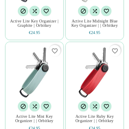






Active Lite Key Organizer |
Active Lite Midnight Blue
Graphite | Orbitkey
Key Organizer | | Orbitkey
€24.95
€24.95
favorite_border
favorite_border






Active Lite Mist Key
Active Lite Ruby Key
Organizer | | Orbitkey
Organizer | | Orbitkey
€24.95
€24.95