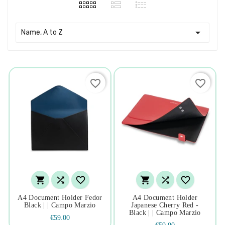

Name, A to Z
favorite_border
favorite_border






A4 Document Holder Fedor
A4 Document Holder
Black | | Campo Marzio
Japanese Cherry Red -
Black | | Campo Marzio
€59.00