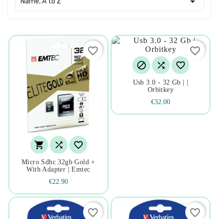

Name, A to Z
favorite_border
favorite_border



Usb 3.0 - 32 Gb | |
Orbitkey
€32.00



Micro Sdhc 32gb Gold +
With Adapter | Emtec
€22.90
favorite_border
favorite_border