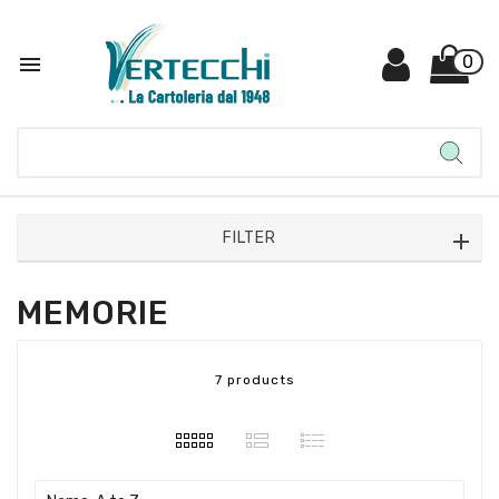

0
FILTER
MEMORIE
7 products