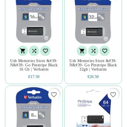






Usb Memories Store &#39-
Usb Memories Store &#39-
N&#39- Go Pinstripe Black
N&#39- Go Pinstripe Black
16 Gb | Verbatim
32gb | Verbatim
€17.50
€26.50
favorite_border
favorite_border