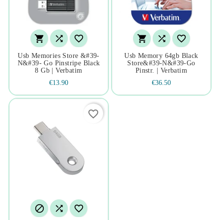






Usb Memories Store &#39-
Usb Memory 64gb Black
N&#39- Go Pinstripe Black
Store&#39-N&#39-Go
8 Gb | Verbatim
Pinstr. | Verbatim
€13.90
€36.50
favorite_border


