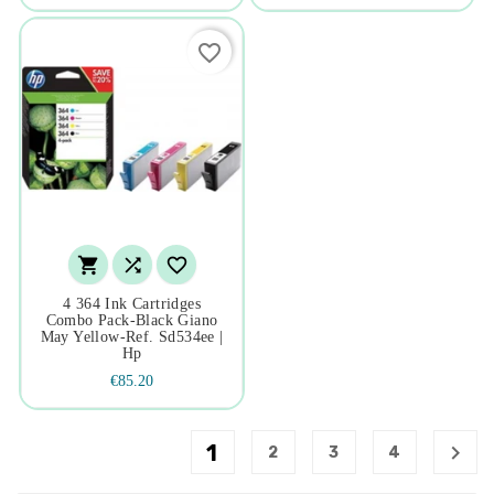
favorite_border



4 364 Ink Cartridges
Combo Pack-Black Giano
May Yellow-Ref. Sd534ee |
Hp
€85.20
1

2
3
4