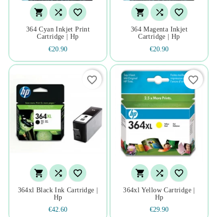






364 Cyan Inkjet Print
364 Magenta Inkjet
Cartridge | Hp
Cartridge | Hp
€20.90
€20.90
favorite_border
favorite_border






364xl Black Ink Cartridge |
364xl Yellow Cartridge |
Hp
Hp
€42.60
€29.90