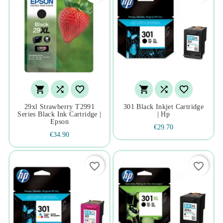






29xl Strawberry T2991
301 Black Inkjet Cartridge
Series Black Ink Cartridge |
| Hp
Epson
€29.70
€34.90
favorite_border
favorite_border