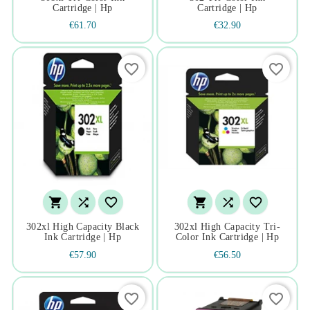
Cartridge | Hp
Cartridge | Hp
€61.70
€32.90
favorite_border
favorite_border






302xl High Capacity Black
302xl High Capacity Tri-
Ink Cartridge | Hp
Color Ink Cartridge | Hp
€57.90
€56.50
favorite_border
favorite_border