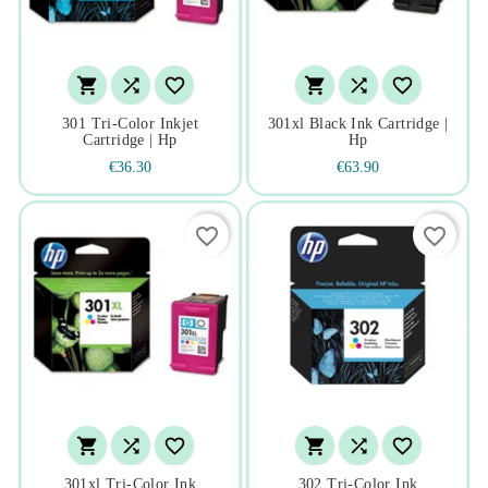






301 Tri-Color Inkjet
301xl Black Ink Cartridge |
Cartridge | Hp
Hp
€36.30
€63.90
favorite_border
favorite_border






301xl Tri-Color Ink
302 Tri-Color Ink