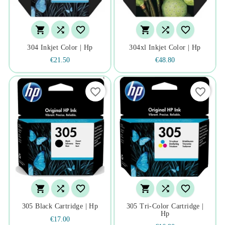






304 Inkjet Color | Hp
304xl Inkjet Color | Hp
€21.50
€48.80
favorite_border
favorite_border






305 Black Cartridge | Hp
305 Tri-Color Cartridge |
Hp
€17.00