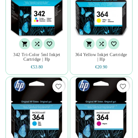






342 Tri-Color 5ml Inkjet
364 Yellow Inkjet Cartridge
Cartridge | Hp
| Hp
€53.80
€20.90
favorite_border
favorite_border