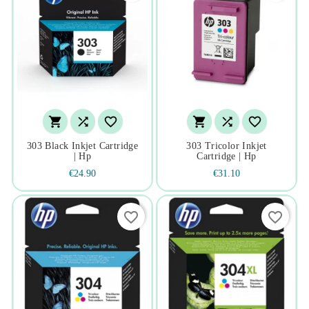






303 Black Inkjet Cartridge
303 Tricolor Inkjet
| Hp
Cartridge | Hp
€24.90
€31.10
favorite_border
favorite_border