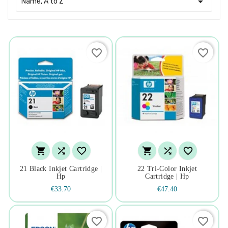

Name, A to Z
favorite_border
favorite_border






21 Black Inkjet Cartridge |
22 Tri-Color Inkjet
Hp
Cartridge | Hp
€33.70
€47.40
favorite_border
favorite_border