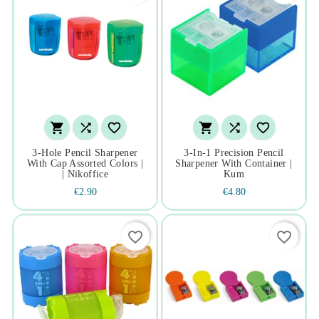






3-Hole Pencil Sharpener
3-In-1 Precision Pencil
With Cap Assorted Colors |
Sharpener With Container |
| Nikoffice
Kum
€2.90
€4.80
favorite_border
favorite_border