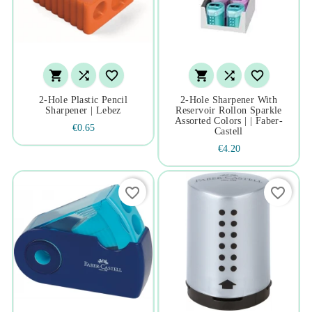






2-Hole Plastic Pencil
2-Hole Sharpener With
Sharpener | Lebez
Reservoir Rollon Sparkle
Assorted Colors | | Faber-
€0.65
Castell
€4.20
favorite_border
favorite_border