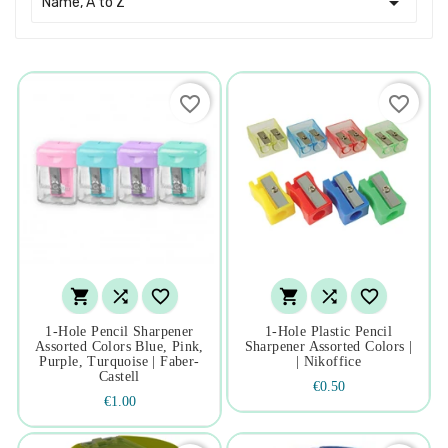

Name, A to Z
favorite_border
favorite_border






1-Hole Pencil Sharpener
1-Hole Plastic Pencil
Assorted Colors Blue, Pink,
Sharpener Assorted Colors |
Purple, Turquoise | Faber-
| Nikoffice
Castell
€0.50
€1.00