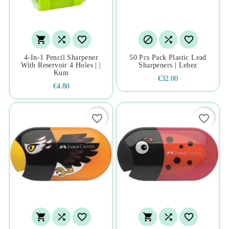






4-In-1 Pencil Sharpener
50 Pcs Pack Plastic Lead
With Reservoir 4 Holes | |
Sharpeners | Lebez
Kum
€32.00
€4.80
favorite_border
favorite_border





