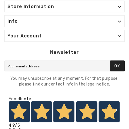

Store Information

Info

Your Account
Newsletter
OK
You may unsubscribe at any moment. For that purpose,
please find our contact info in the legal notice.
Eccellente
4,9
/5