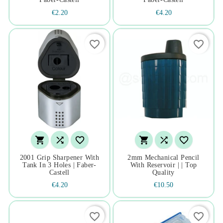
€2.20
€4.20
favorite_border
favorite_border






2001 Grip Sharpener With
2mm Mechanical Pencil
Tank In 3 Holes | Faber-
With Reservoir | | Top
Castell
Quality
€4.20
€10.50
favorite_border
favorite_border