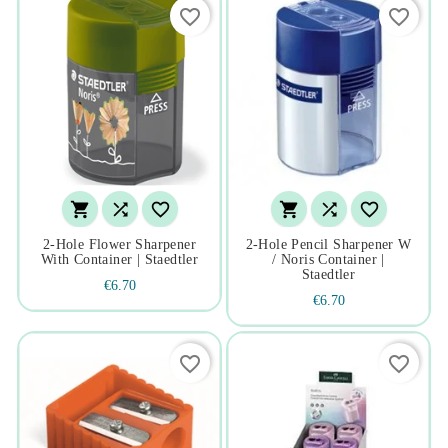
favorite_border
favorite_border






2-Hole Flower Sharpener
2-Hole Pencil Sharpener W
With Container | Staedtler
/ Noris Container |
Staedtler
€6.70
€6.70
favorite_border
favorite_border