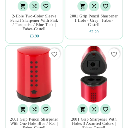






2-Hole Two-Color Sleeve
2001 Grip Pencil Sharpener
Pencil Sharpener With Pink
1 Hole - Gray | Faber-
/ Turquoise / Blue Tank |
Castell
Faber-Castell
€2.20
€3.90
favorite_border
favorite_border






2001 Grip Pencil Sharpener
2001 Grip Sharpener With
With One Hole Blue / Red |
Holes 3 Assorted Colors |
Faber-Castell
Faber-Castell