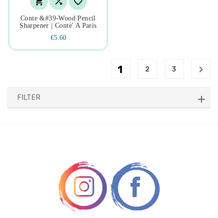



Conte &#39-Wood Pencil
Sharpener | Conte' A Paris
€5.60
1

2
3
FILTER