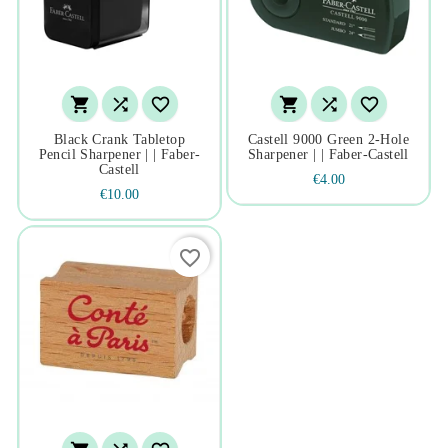






Black Crank Tabletop
Castell 9000 Green 2-Hole
Pencil Sharpener | | Faber-
Sharpener | | Faber-Castell
Castell
€4.00
€10.00
favorite_border