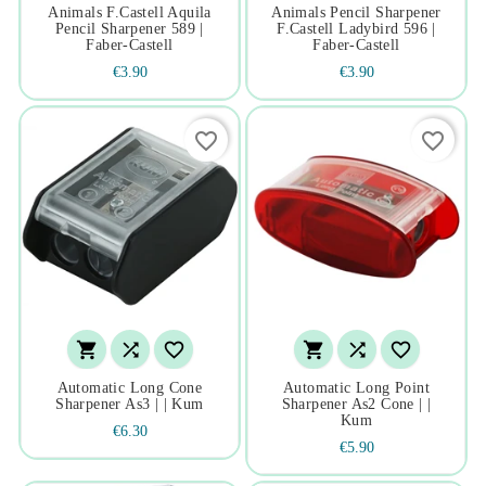
Animals F.castell Aquila
Animals Pencil Sharpener
Pencil Sharpener 589 |
F.castell Ladybird 596 |
Faber-Castell
Faber-Castell
€3.90
€3.90
favorite_border
favorite_border






Automatic Long Cone
Automatic Long Point
Sharpener As3 | | Kum
Sharpener As2 Cone | |
Kum
€6.30
€5.90