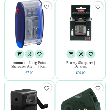
favorite_border
favorite_border






Automatic Long Point
Battery Sharpener |
Sharpener As2m | | Kum
Derwent
€7.00
€29.00
favorite_border
favorite_border