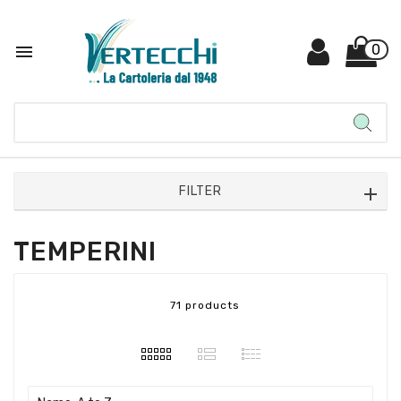

0
FILTER
TEMPERINI
71 products