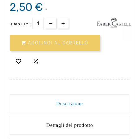
2,50 €
.
QUANTITY :

AGGIUNGI AL CARRELLO


Descrizione
Dettagli del prodotto