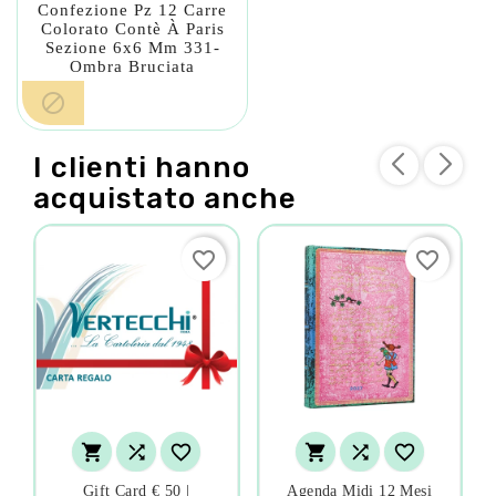
Confezione Pz 12 Carre
Colorato Contè À Paris
Sezione 6x6 Mm 331-
Ombra Bruciata

I clienti hanno
acquistato anche
favorite_border
favorite_border






Gift Card € 50 |
Agenda Midi 12 Mesi