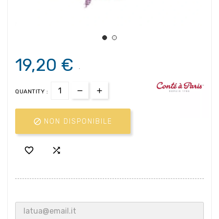
19,20 €
.
QUANTITY :

NON DISPONIBILE

