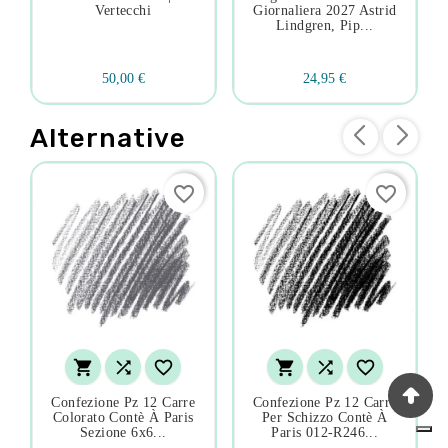
Vertecchi
Giornaliera 2027 Astrid
Lindgren, Pip...
50,00 €
24,95 €
Alternative
favorite_border
favorite_border






Confezione Pz 12 Carre
Confezione Pz 12 Carre
Colorato Contè À Paris
Per Schizzo Contè À
Sezione 6x6...
Paris 012-R246...