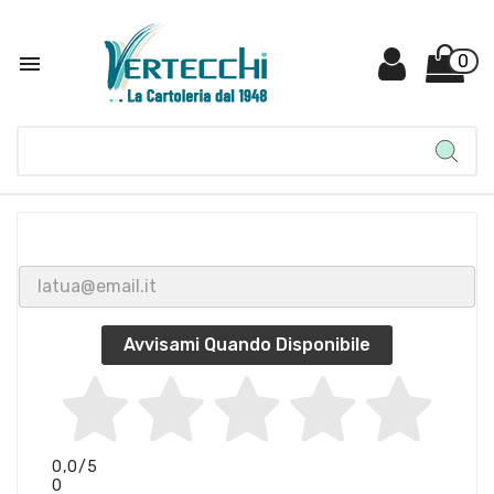

0
Avvisami Quando Disponibile
0,0
/5
0