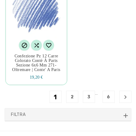



Confezione Pz 12 Carre
Colorato Contè À Paris
Sezione 6x6 Mm 271-
Oltremare | Conte' A Paris
19,20 €
…
1

2
3
6
FILTRA