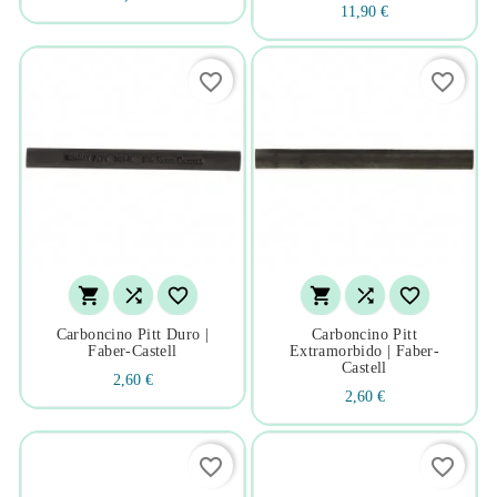
11,90 €
favorite_border
favorite_border






Carboncino Pitt Duro |
Carboncino Pitt
Faber-Castell
Extramorbido | Faber-
Castell
2,60 €
2,60 €
favorite_border
favorite_border