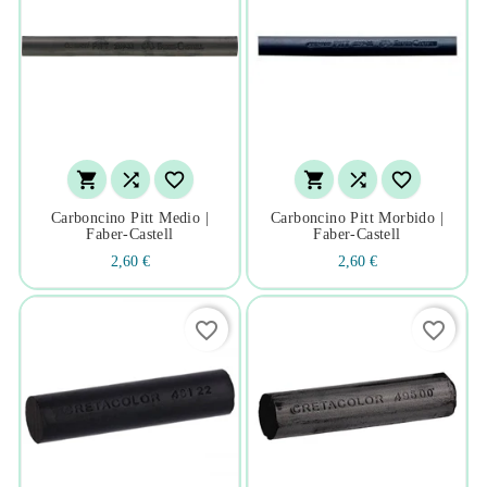






Carboncino Pitt Medio |
Carboncino Pitt Morbido |
Faber-Castell
Faber-Castell
2,60 €
2,60 €
favorite_border
favorite_border