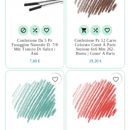






Confezione Da 5 Pz
Confezione Pz 12 Carre
Fusaggine Naturale D. 7/8
Colorato Contè À Paris
Mm Trancio Di Salice |
Sezione 6x6 Mm 262-
Ami
Bistro | Conte' A Paris
7,60 €
19,20 €
favorite_border
favorite_border