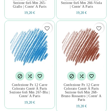
Sezione 6x6 Mm 265-
Sezione 6x6 Mm 266-Viola
Giallo | Conte' A Paris
| Conte' A Paris
19,20 €
19,20 €
favorite_border
favorite_border






Confezione Pz 12 Carre
Confezione Pz 12 Carre
Colorato Contè À Paris
Colorato Contè À Paris
Sezione 6x6 Mm 267-Blu |
Sezione 6x6 Mm 268-
Conte' A Paris
Bruno Rossastro | Conte' A
Paris
19,20 €
19,20 €