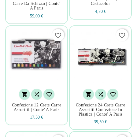
Carre Da Schizzo | Conte'
Cretacolor
A Paris
4,70 €
59,00 €
favorite_border
favorite_border






Confezione 12 Crete Carre
Confezione 24 Crete Carre
Assortiti | Conte' A Paris
Assortiti Confezione In
Plastica | Conte' A Paris
17,50 €
39,50 €