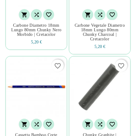






Carbone Diametro 18mm
Carbone Vegetale Diametro
Lungo 80mm Chunky Nero
18mm Lungo 80mm
Morbido | Cretacolor
Chunky Charcoal |
Cretacolor
5,20 €
5,20 €
favorite_border
favorite_border






Cassetta Bamboo Crete
Chunky Graphite |