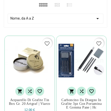

Nome, da A a Z
favorite_border
favorite_border






Acquarello Di Grafite Tin
Carboncino Da Disegno In
Box Gr. 20 Artgraf | Viarco
Grafite 3pz Con Portamina
E Gomma Pane | Hc
12,00 €