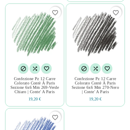
favorite_border
favorite_border






Confezione Pz 12 Carre
Confezione Pz 12 Carre
Colorato Contè À Paris
Colorato Contè À Paris
Sezione 6x6 Mm 269-Verde
Sezione 6x6 Mm 270-Nero
Chiaro | Conte' A Paris
| Conte' A Paris
19,20 €
19,20 €
favorite_border