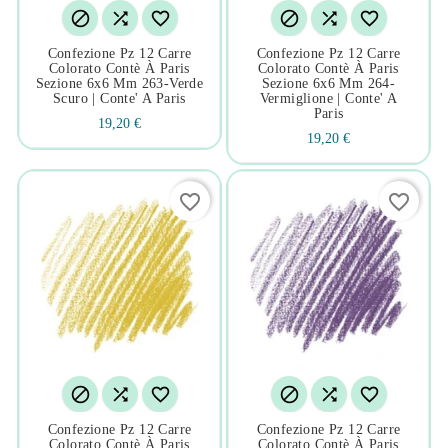






Confezione Pz 12 Carre
Confezione Pz 12 Carre
Colorato Contè À Paris
Colorato Contè À Paris
Sezione 6x6 Mm 263-Verde
Sezione 6x6 Mm 264-
Scuro | Conte' A Paris
Vermiglione | Conte' A
Paris
19,20 €
19,20 €
favorite_border
favorite_border






Confezione Pz 12 Carre
Confezione Pz 12 Carre
Colorato Contè À Paris
Colorato Contè À Paris