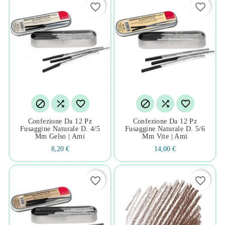
favorite_border
favorite_border






Confezione Da 12 Pz
Confezione Da 12 Pz
Fusaggine Naturale D. 4/5
Fusaggine Naturale D. 5/6
Mm Gelso | Ami
Mm Vite | Ami
8,20 €
14,00 €
favorite_border
favorite_border