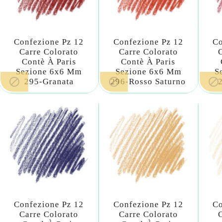
Confezione Pz 12
Confezione Pz 12
Co
Carre Colorato
Carre Colorato
Contè À Paris
Contè À Paris
Sezione 6x6 Mm
Sezione 6x6 Mm
S



295-Granata
296-Rosso Saturno
Confezione Pz 12
Confezione Pz 12
Co
Carre Colorato
Carre Colorato