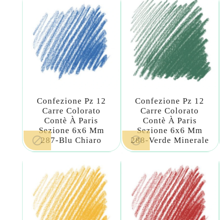
Confezione Pz 12
Confezione Pz 12
Carre Colorato
Carre Colorato
Contè À Paris
Contè À Paris
Sezione 6x6 Mm
Sezione 6x6 Mm


287-Blu Chiaro
288-Verde Minerale