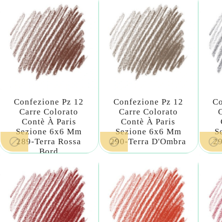
Confezione Pz 12
Confezione Pz 12
Co
Carre Colorato
Carre Colorato
Contè À Paris
Contè À Paris
Sezione 6x6 Mm
Sezione 6x6 Mm
S



289-Terra Rossa
290-Terra D'Ombra
29
Bord