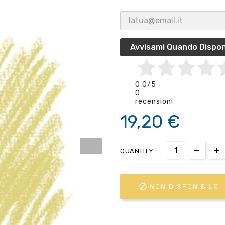
Avvisami Quando Dispon
0,0
/5
0
recensioni
19,20 €
.
QUANTITY :

NON DISPONIBILE