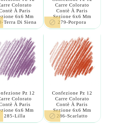
Carre Colorato
Carre Colorato
Contè À Paris
Contè À Paris
ezione 6x6 Mm
Sezione 6x6 Mm

8-Terra Di Siena
279-Porpora
nfezione Pz 12
Confezione Pz 12
Carre Colorato
Carre Colorato
Contè À Paris
Contè À Paris
ezione 6x6 Mm
Sezione 6x6 Mm

285-Lilla
286-Scarlatto