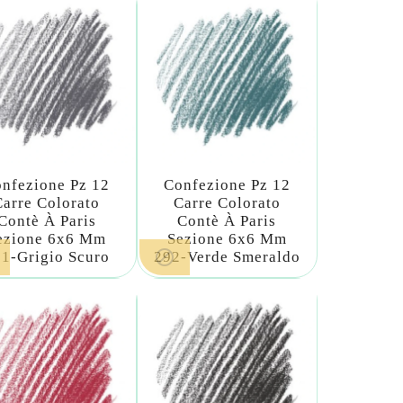
nfezione Pz 12
Confezione Pz 12
Carre Colorato
Carre Colorato
Contè À Paris
Contè À Paris
ezione 6x6 Mm
Sezione 6x6 Mm

1-Grigio Scuro
292-Verde Smeraldo