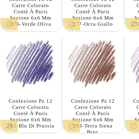
Carre Colorato
Carre Colorato
Contè À Paris
Contè À Paris
Sezione 6x6 Mm
Sezione 6x6 Mm
S



276-Verde Oliva
277-Ocra Giallo
27
Confezione Pz 12
Confezione Pz 12
Co
Carre Colorato
Carre Colorato
Contè À Paris
Contè À Paris
Sezione 6x6 Mm
Sezione 6x6 Mm
S



282-Blu Di Prussia
283-Terra Siena
Bruc