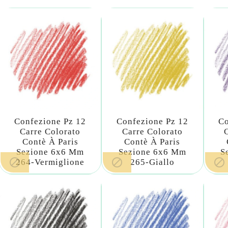
Confezione Pz 12
Confezione Pz 12
Co
Carre Colorato
Carre Colorato
Contè À Paris
Contè À Paris
Sezione 6x6 Mm
Sezione 6x6 Mm
S



264-Vermiglione
265-Giallo