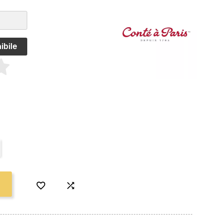
ibile

