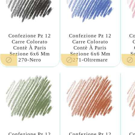
Confezione Pz 12
Confezione Pz 12
Co
Carre Colorato
Carre Colorato
Contè À Paris
Contè À Paris
Sezione 6x6 Mm
Sezione 6x6 Mm
S



270-Nero
271-Oltremare
Confezione Pz 12
Confezione Pz 12
Co