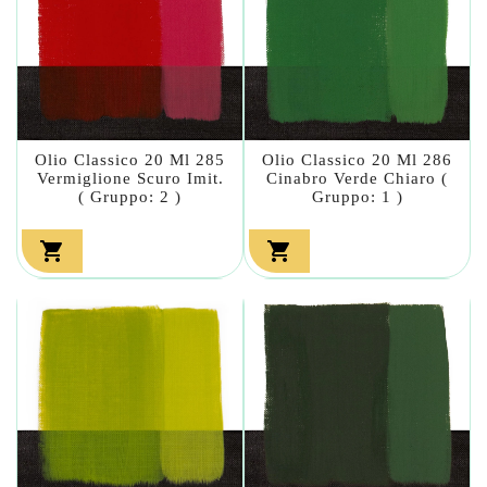
Olio Classico 20 Ml 285
Olio Classico 20 Ml 286
Vermiglione Scuro Imit.
Cinabro Verde Chiaro (
( Gruppo: 2 )
Gruppo: 1 )

