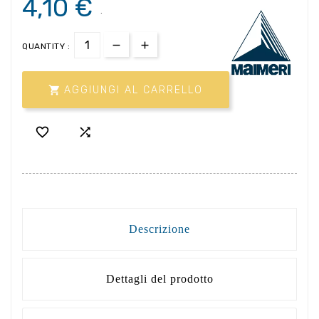
4,10 €
.
QUANTITY :

AGGIUNGI AL CARRELLO


Descrizione
Dettagli del prodotto