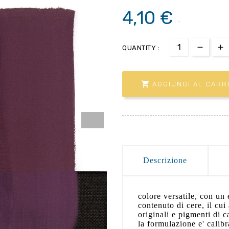
4,10 €
.
QUANTITY :

AGGIUNGI AL CARR
Descrizione
colore versatile, con un 
contenuto di cere, il cui
originali e pigmenti di c
la formulazione e' calibra