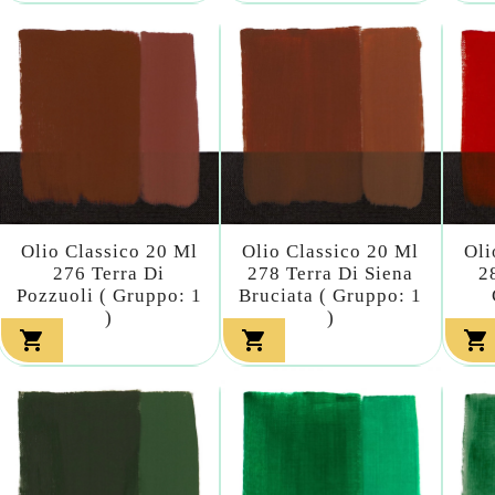
Olio Classico 20 Ml
Olio Classico 20 Ml
Oli
276 Terra Di
278 Terra Di Siena
2
Pozzuoli ( Gruppo: 1
Bruciata ( Gruppo: 1
)
)


