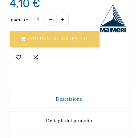
4,10 €
.
QUANTITY :

AGGIUNGI AL CARRELLO


Descrizione
Dettagli del prodotto