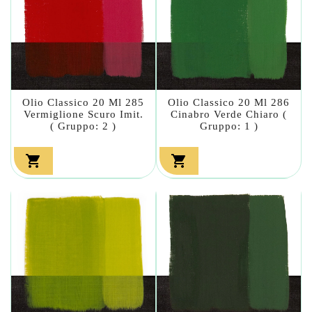
Olio Classico 20 Ml 285
Olio Classico 20 Ml 286
Vermiglione Scuro Imit.
Cinabro Verde Chiaro (
( Gruppo: 2 )
Gruppo: 1 )

