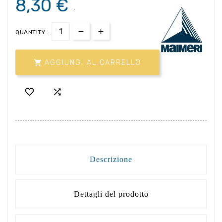
8,30 €
.
QUANTITY :

AGGIUNGI AL CARRELLO


Descrizione
Dettagli del prodotto