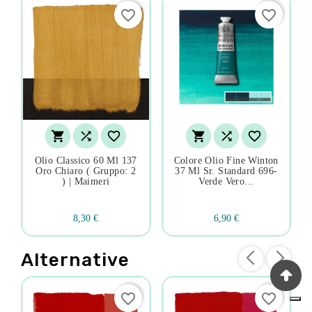
favorite_border
favorite_border






Olio Classico 60 Ml 137
Colore Olio Fine Winton
Oro Chiaro ( Gruppo: 2
37 Ml Sr. Standard 696-
) | Maimeri
Verde Vero...
8,30 €
6,90 €
Alternative
favorite_border
favorite_border