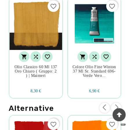
favorite_border
favorite_border






Olio Classico 60 Ml 137
Colore Olio Fine Winton
Oro Chiaro ( Gruppo: 2
37 Ml Sr. Standard 696-
) | Maimeri
Verde Vero...
8,30 €
6,90 €
Alternative
favorite_border
favorite_border