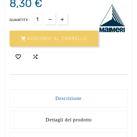
8,30 €
.
QUANTITY :

AGGIUNGI AL CARRELLO


Descrizione
Dettagli del prodotto