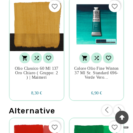
favorite_border
favorite_border






Olio Classico 60 Ml 137
Colore Olio Fine Winton
Oro Chiaro ( Gruppo: 2
37 Ml Sr. Standard 696-
) | Maimeri
Verde Vero...
8,30 €
6,90 €
Alternative
favorite_border
favorite_border