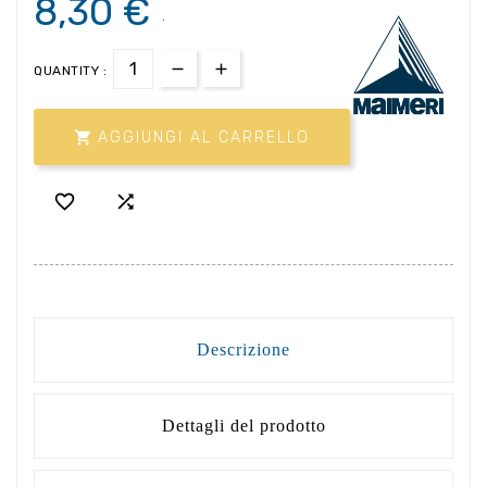
8,30 €
.
QUANTITY :

AGGIUNGI AL CARRELLO


Descrizione
Dettagli del prodotto