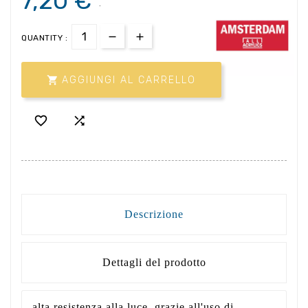
7,20 €
.
QUANTITY :

AGGIUNGI AL CARRELLO


Descrizione
Dettagli del prodotto
alta resistenza alla luce, grazie all'uso di