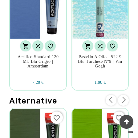






Acrilico Standard 120
Pastello A Olio - 522.9
Ml. Blu Grigio |
Blu Turchese N°9 | Van
Amsterdam
Gogh
7,20 €
1,90 €
Alternative
favorite_border
favorite_border