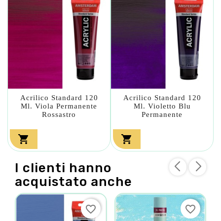
Acrilico Standard 120
Acrilico Standard 120
Ml. Viola Permanente
Ml. Violetto Blu
Rossastro
Permanente


I clienti hanno
acquistato anche
favorite_border
favorite_border