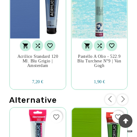






Acrilico Standard 120
Pastello A Olio - 522.9
Ml. Blu Grigio |
Blu Turchese N°9 | Van
Amsterdam
Gogh
7,20 €
1,90 €
Alternative
favorite_border
favorite_border