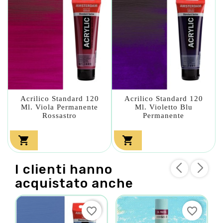
Acrilico Standard 120
Acrilico Standard 120
Ml. Viola Permanente
Ml. Violetto Blu
Rossastro
Permanente


I clienti hanno
acquistato anche
favorite_border
favorite_border