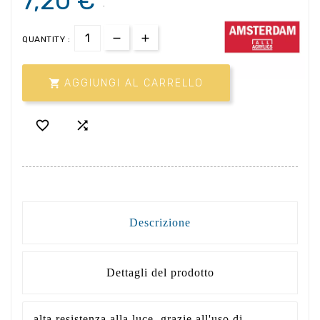
7,20 €
.
QUANTITY :

AGGIUNGI AL CARRELLO


Descrizione
Dettagli del prodotto
alta resistenza alla luce, grazie all'uso di