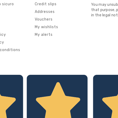
 sicuro
Credit slips
You may unsub
that purpose, p
s
Addresses
in the legal not
Vouchers
My wishlists
licy
My alerts
icy
conditions