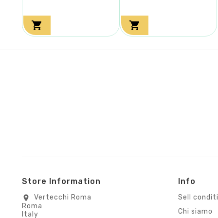


Store Information
Info
Vertecchi Roma
Sell condit
location_on
Roma
Chi siamo
Italy