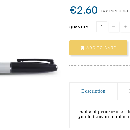
€2.60
TAX INCLUDED
QUANTITY :

ADD TO CART
Description
bold and permanent at t
you to transform ordinar