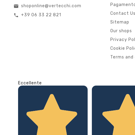
Pagamento
shoponline@vertecchi.com
email
Contact U
+39 06 33 22 821
call
Sitemap
Our shops
Privacy Po
Cookie Pol
Terms and 
Eccellente