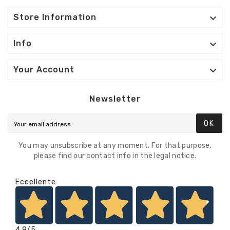

Store Information

Info

Your Account
Newsletter
OK
You may unsubscribe at any moment. For that purpose,
please find our contact info in the legal notice.
Eccellente
4,9
/5