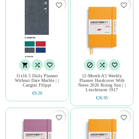
favorite_border
favorite_border






11x16.5 Daily Planner
12-Month A5 Weekly
Without Date Marble | |
Planner Hardcover With
Cangini Filippi
Notes 2026 Rising Sun | |
Leuchtturm 1917
€9.20
€26.95
favorite_border
favorite_border