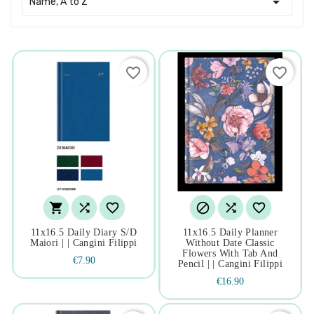

Name, A to Z
favorite_border
favorite_border






11x16.5 Daily Diary S/d
11x16.5 Daily Planner
Maiori | | Cangini Filippi
Without Date Classic
Flowers With Tab And
€7.90
Pencil | | Cangini Filippi
€16.90