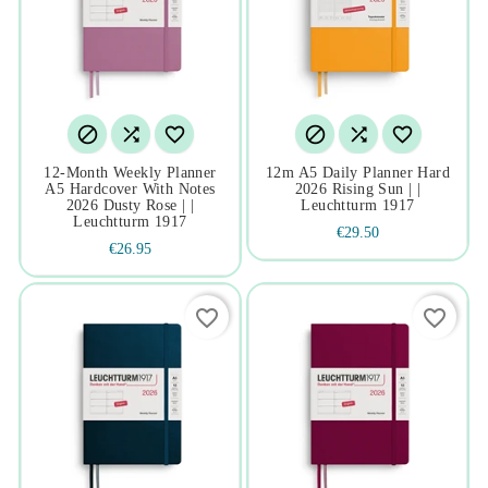






12-Month Weekly Planner
12m A5 Daily Planner Hard
A5 Hardcover With Notes
2026 Rising Sun | |
2026 Dusty Rose | |
Leuchtturm 1917
Leuchtturm 1917
€29.50
€26.95
favorite_border
favorite_border