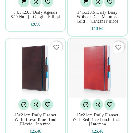






14.5x20.5 Daily Agenda
14.5x20.5 Daily Diary
S/d Noli | | Cangini Filippi
Without Date Marmora
Grid | | Cangini Filippi
€9.90
€10.50
favorite_border
favorite_border






15x21cm Daily Planner
15x21cm Daily Planner
With Brown Blue Band
With Red Blue Band Elastic
Elastic | Intempo
| Intempo
€26.40
€26.40