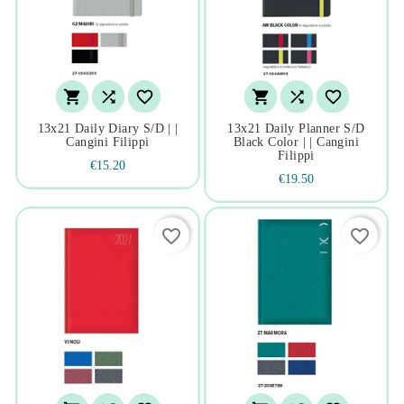






13x21 Daily Diary S/d | |
13x21 Daily Planner S/d
Cangini Filippi
Black Color | | Cangini
Filippi
€15.20
€19.50
favorite_border
favorite_border