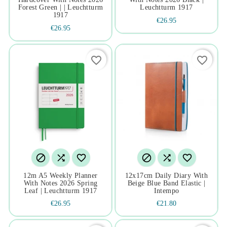
Forest Green | | Leuchtturm
Leuchtturm 1917
1917
€26.95
€26.95
favorite_border
favorite_border






12m A5 Weekly Planner
12x17cm Daily Diary With
With Notes 2026 Spring
Beige Blue Band Elastic |
Leaf | Leuchtturm 1917
Intempo
€26.95
€21.80