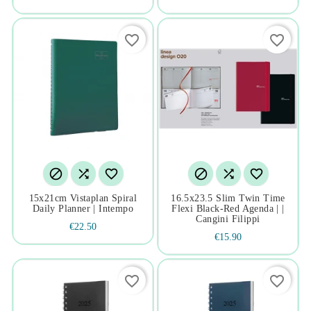
favorite_border
favorite_border






15x21cm Vistaplan Spiral
16.5x23.5 Slim Twin Time
Daily Planner | Intempo
Flexi Black-Red Agenda | |
Cangini Filippi
€22.50
€15.90
favorite_border
favorite_border