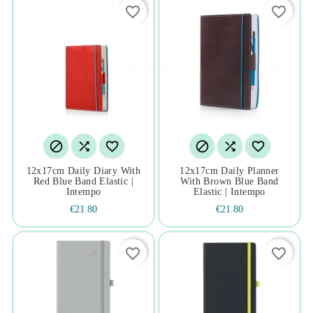
favorite_border
favorite_border






12x17cm Daily Diary With
12x17cm Daily Planner
Red Blue Band Elastic |
With Brown Blue Band
Intempo
Elastic | Intempo
€21.80
€21.80
favorite_border
favorite_border