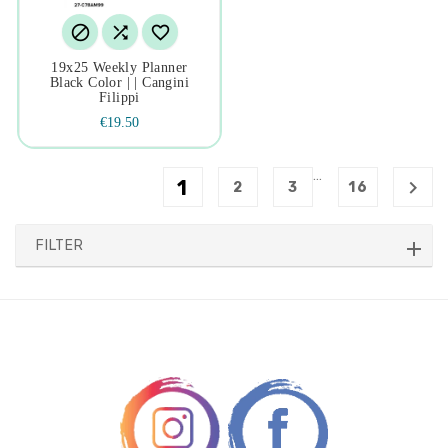



19x25 Weekly Planner
Black Color | | Cangini
Filippi
€19.50
…
1

2
3
16
FILTER