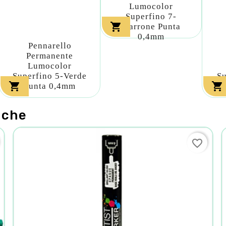
Lumocolor
Superfino 7-

Marrone Punta
0,4mm
Pennarello
Permanente
Lumocolor
Superfino 5-Verde
Su


Punta 0,4mm
nche
favorite_border