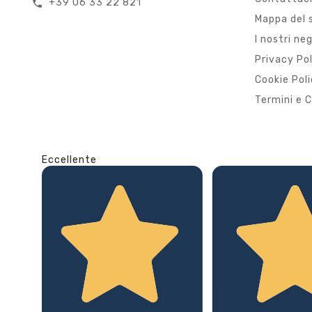
+39 06 33 22 821
call
Mappa del 
I nostri ne
Privacy Po
Cookie Pol
Termini e C
Eccellente