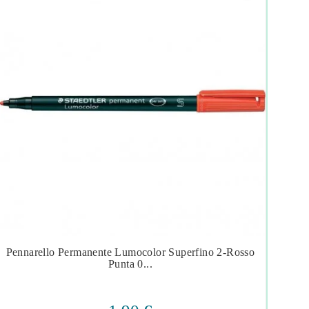
Pennarello Permanente Lumocolor Superfino 2-Rosso
Pen




Punta 0...