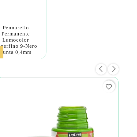
Pennarello
Permanente
Lumocolor
perfino 9-Nero
Punta 0,4mm
favorite_border