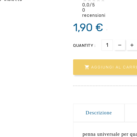
0,0
/5
0
recensioni
1,90 €
.
QUANTITY :

AGGIUNGI AL CARR
Descrizione
penna universale per quas