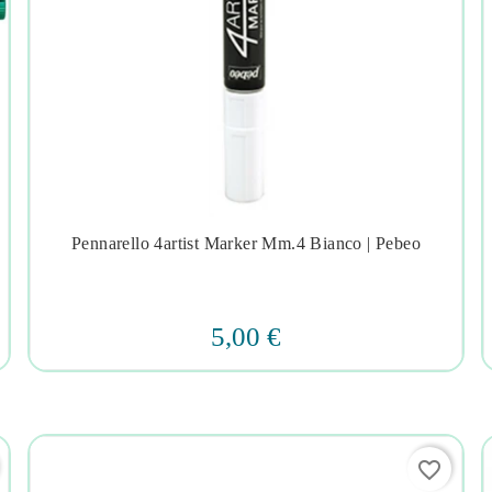
Pennarello 4artist Marker Mm.4 Bianco | Pebeo




5,00 €
favorite_border