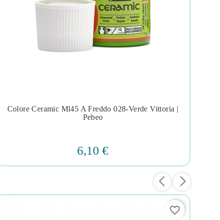
Colore Ceramic Ml45 A Freddo 028-Verde Vittoria |




Pebeo
6,10 €
favorite_border