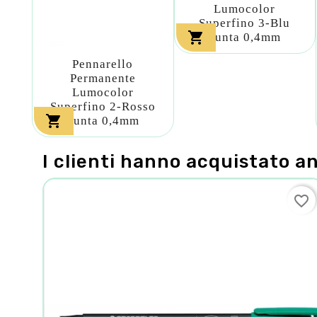
Lumocolor
Superfino 3-Blu

Punta 0,4mm
Pennarello
Permanente
Lumocolor
Superfino 2-Rosso

Punta 0,4mm
I clienti hanno acquistato a
favorite_border
favorite_border