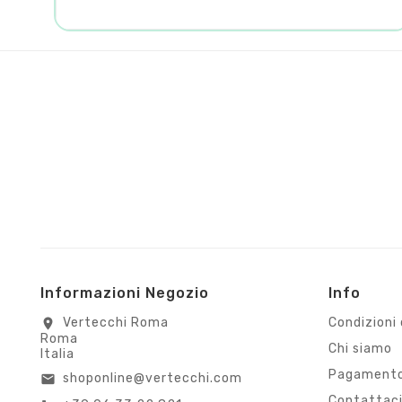
Informazioni Negozio
Info
Vertecchi Roma
Condizioni 
location_on
Roma
Chi siamo
Italia
Pagamento
shoponline@vertecchi.com
email
Contattac