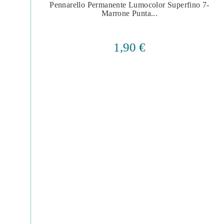
u
Pennarello Permanente Lumocolor Superfino 7-




Marrone Punta...
1,90 €