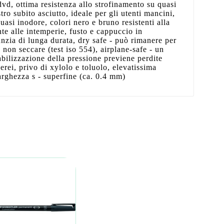
vd, ottima resistenza allo strofinamento su quasi
stro subito asciutto, ideale per gli utenti mancini,
asi inodore, colori nero e bruno resistenti alla
nte alle intemperie, fusto e cappuccio in
anzia di lunga durata, dry safe - può rimanere per
 non seccare (test iso 554), airplane-safe - un
abilizzazione della pressione previene perdite
erei, privo di xylolo e toluolo, elevatissima
larghezza s - superfine (ca. 0.4 mm)