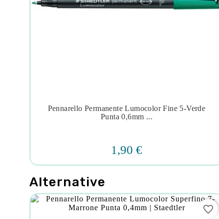
o
Pennarello Permanente Lumocolor Fine 5-Verde




Punta 0,6mm ...
1,90 €
Alternative
favorite_border
favorite_border