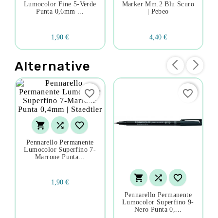
Lumocolor Fine 5-Verde
Marker Mm.2 Blu Scuro
Punta 0,6mm ...
| Pebeo
1,90 €
4,40 €
Alternative
favorite_border
favorite_border



Pennarello Permanente
Lumocolor Superfino 7-
Marrone Punta...



1,90 €
Pennarello Permanente
Lumocolor Superfino 9-
Nero Punta 0,...