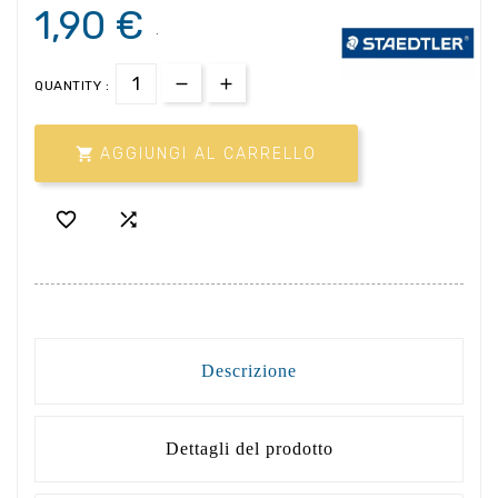
1,90 €
.
QUANTITY :

AGGIUNGI AL CARRELLO


Descrizione
Dettagli del prodotto