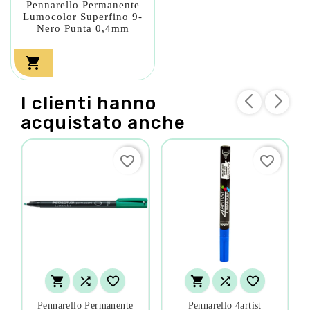
Pennarello Permanente
Lumocolor Superfino 9-
Nero Punta 0,4mm

I clienti hanno
acquistato anche
favorite_border
favorite_border






Pennarello Permanente
Pennarello 4artist