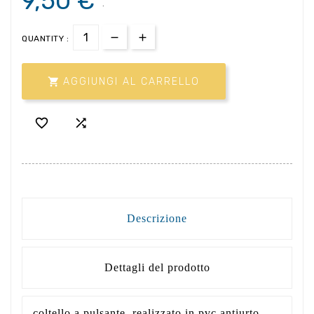
9,50 €
.
QUANTITY :

AGGIUNGI AL CARRELLO


Descrizione
Dettagli del prodotto
coltello a pulsante, realizzato in pvc antiurto,