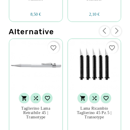
8,50 €
2,10 €
Alternative
favorite_border
favorite_border






Taglierino Lama
Lama Ricambio
Retraibile 45 |
Taglierino 45 Pz.5 |
Transotype
Transotype