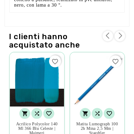
nero, con lama a 30 °.
I clienti hanno
acquistato anche
favorite_border
favorite_border






Acrilico Polycolor 140
Matita Lumograph 100
Ml 366 Blu Celeste |
2h Mina 2,5 Mm |
Maimeri
Staedtler