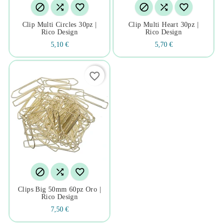






Clip Multi Circles 30pz |
Clip Multi Heart 30pz |
Rico Design
Rico Design
5,10 €
5,70 €
favorite_border



Clips Big 50mm 60pz Oro |
Rico Design
7,50 €