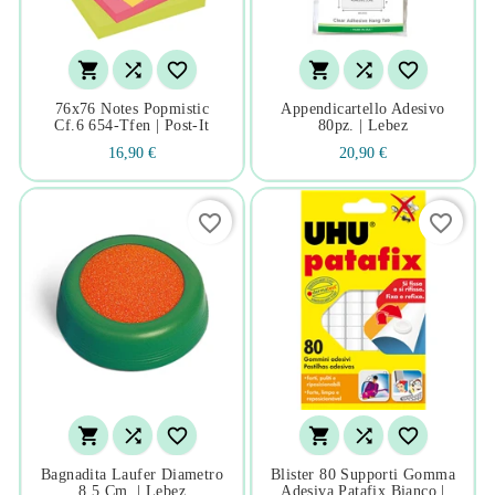






76x76 Notes Popmistic
Appendicartello Adesivo
Cf.6 654-Tfen | Post-It
80pz. | Lebez
16,90 €
20,90 €
favorite_border
favorite_border






Bagnadita Laufer Diametro
Blister 80 Supporti Gomma
8,5 Cm. | Lebez
Adesiva Patafix Bianco |