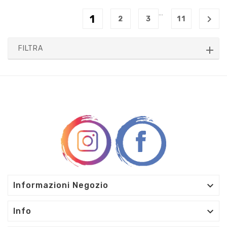
…
1

2
3
11
FILTRA

Informazioni Negozio

Info