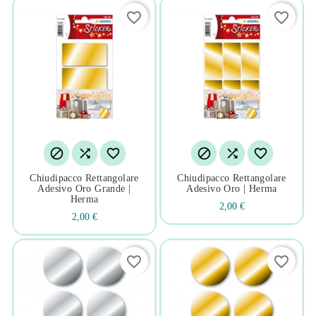
favorite_border
favorite_border






Chiudipacco Rettangolare
Chiudipacco Rettangolare
Adesivo Oro Grande |
Adesivo Oro | Herma
Herma
2,00 €
2,00 €
favorite_border
favorite_border