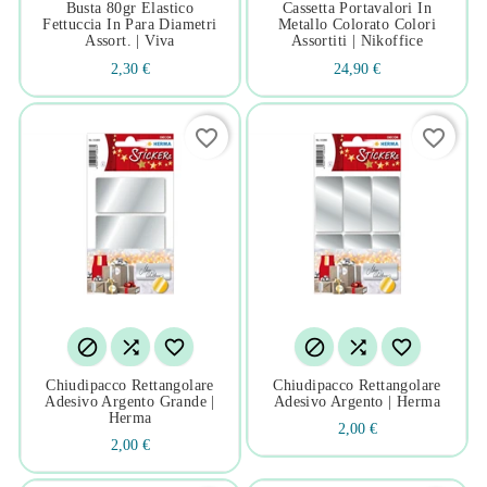
Busta 80gr Elastico
Cassetta Portavalori In
Fettuccia In Para Diametri
Metallo Colorato Colori
Assort. | Viva
Assortiti | Nikoffice
2,30 €
24,90 €
favorite_border
favorite_border






Chiudipacco Rettangolare
Chiudipacco Rettangolare
Adesivo Argento Grande |
Adesivo Argento | Herma
Herma
2,00 €
2,00 €