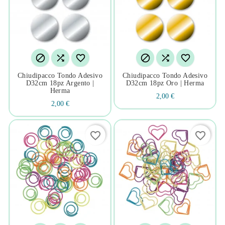






Chiudipacco Tondo Adesivo
Chiudipacco Tondo Adesivo
D32cm 18pz Argento |
D32cm 18pz Oro | Herma
Herma
2,00 €
2,00 €
favorite_border
favorite_border