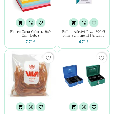






Blocco Carta Colorata 9x9
Bollini Adesivi Pezzi 300 Ø
Cm | Lebez
3mm Permanenti | Artemio
7,70 €
6,70 €
favorite_border
favorite_border





