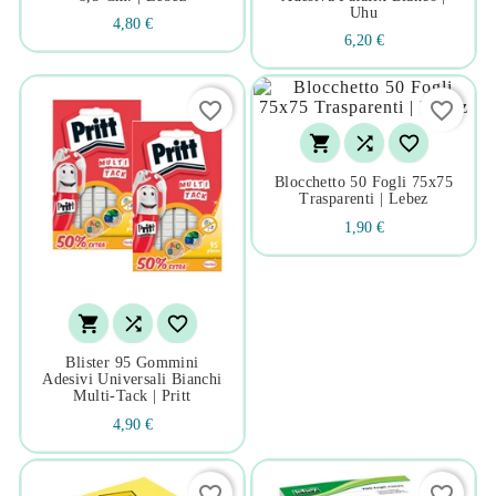
Uhu
4,80 €
6,20 €
favorite_border
favorite_border



Blocchetto 50 Fogli 75x75
Trasparenti | Lebez
1,90 €



Blister 95 Gommini
Adesivi Universali Bianchi
Multi-Tack | Pritt
4,90 €
favorite_border
favorite_border