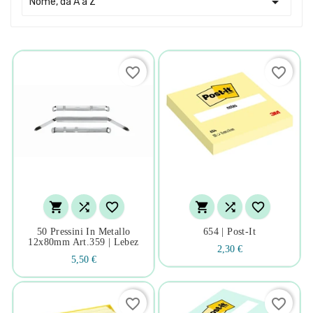

Nome, da A a Z
favorite_border
favorite_border






50 Pressini In Metallo
654 | Post-It
12x80mm Art.359 | Lebez
2,30 €
5,50 €
favorite_border
favorite_border