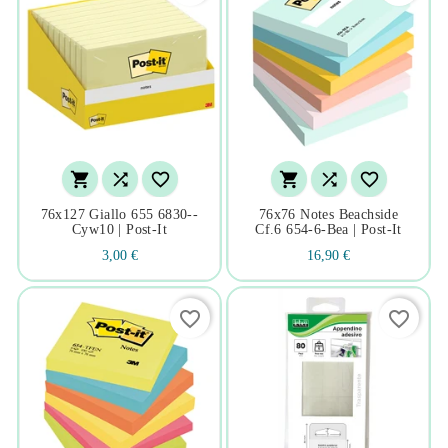






76x127 Giallo 655 6830--
76x76 Notes Beachside
Cyw10 | Post-It
Cf.6 654-6-Bea | Post-It
3,00 €
16,90 €
favorite_border
favorite_border