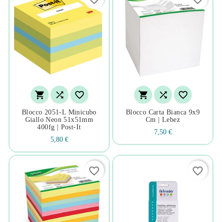






Blocco 2051-L Minicubo
Blocco Carta Bianca 9x9
Giallo Neon 51x51mm
Cm | Lebez
400fg | Post-It
7,50 €
5,80 €
favorite_border
favorite_border