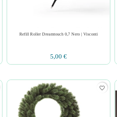
Refill Roller Dreamtouch 0,7 Nero | Visconti




5,00 €
favorite_border