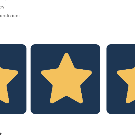
icy
ondizioni
i: