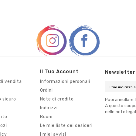
Il Tuo Account
Newsletter
di vendita
Informazioni personali
Ordini
 sicuro
Note di credito
Puoi annullare 
A questo scopo,
i
Indirizzi
nelle note legal
sito
Buoni
gozi
Le mie liste dei desideri
licy
I miei avvisi