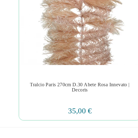
ore
Tralcio Paris 270cm D.30 Abete Rosa Innevato |




Decoris
35,00 €