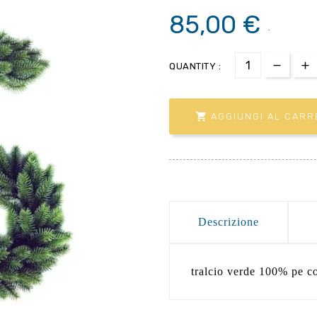
85,00 €
.
QUANTITY :

AGGIUNGI AL CARR
Descrizione
tralcio verde 100% pe co