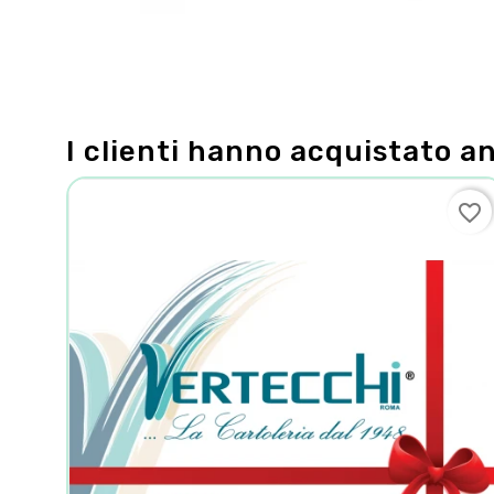
I clienti hanno acquistato a
favorite_border
favorite_border