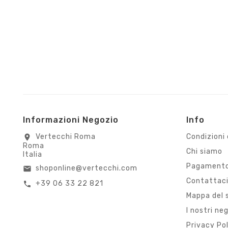
Informazioni Negozio
Info
Vertecchi Roma
Condizioni 
location_on
Roma
Chi siamo
Italia
Pagamento
shoponline@vertecchi.com
email
Contattac
+39 06 33 22 821
call
Mappa del 
I nostri ne
Privacy Po