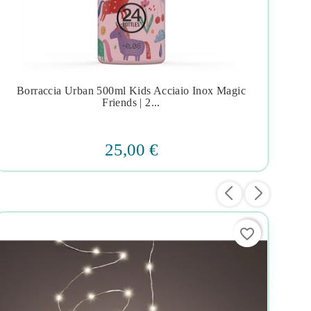
Borraccia Urban 500ml Kids Acciaio Inox Magic
A




Friends | 2...
25,00 €
favorite_border