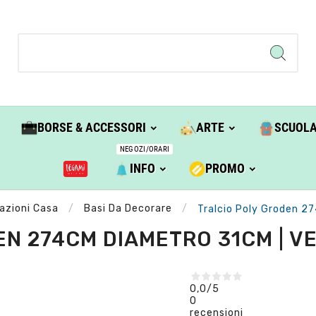
BORSE & ACCESSORI
ARTE
SCUOL
NEGOZI/ORARI
INFO
PROMO
azioni Casa
Basi Da Decorare
Tralcio Poly Groden 2
EN 274CM DIAMETRO 31CM | V
0,0
/5
0
recensioni