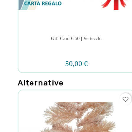
Gift Card € 50 | Vertecchi




50,00 €
Alternative
favorite_border
favorite_border