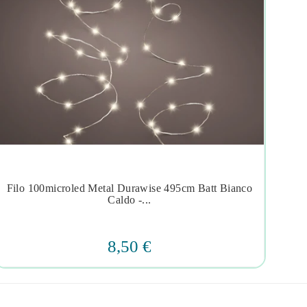
Filo 100microled Metal Durawise 495cm Batt Bianco
Al




Caldo -...
8,50 €