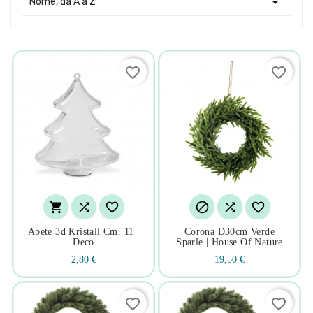

Nome, da A a Z
favorite_border
favorite_border






Abete 3d Kristall Cm. 11 |
Corona D30cm Verde
Deco
Sparle | House Of Nature
2,80 €
19,50 €
favorite_border
favorite_border