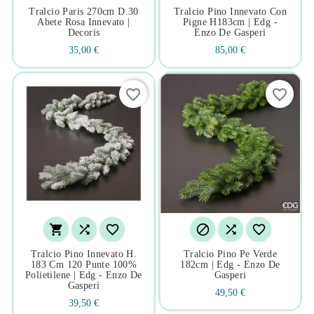
Tralcio Paris 270cm D.30
Tralcio Pino Innevato Con
Abete Rosa Innevato |
Pigne H183cm | Edg -
Decoris
Enzo De Gasperi
35,00 €
85,00 €
favorite_border
favorite_border






Tralcio Pino Innevato H.
Tralcio Pino Pe Verde
183 Cm 120 Punte 100%
182cm | Edg - Enzo De
Polietilene | Edg - Enzo De
Gasperi
Gasperi
49,50 €
39,50 €