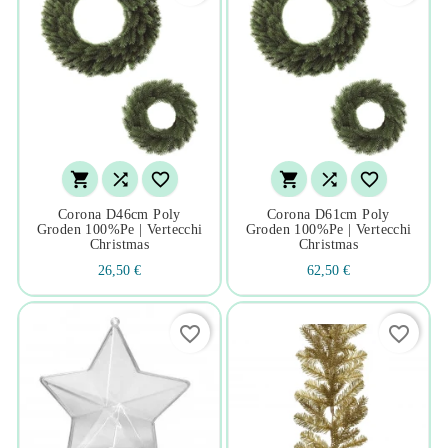






Corona D46cm Poly
Corona D61cm Poly
Groden 100%pe | Vertecchi
Groden 100%pe | Vertecchi
Christmas
Christmas
26,50 €
62,50 €
favorite_border
favorite_border