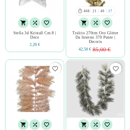

:
:
:
468
21
49
16






Stella 3d Kristall Cm.8 |
Tralcio 270cm Oro Glitter
Deco
Da Interno 370 Punte |
Decoris
2,20 €
85,00 €
42,50 €
favorite_border
favorite_border





