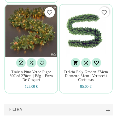
favorite_border
favorite_border






Tralcio Pino Verde Pigne
Tralcio Poly Groden 274cm
300led 270cm | Edg - Enzo
Diametro 31cm | Vertecchi
De Gasperi
Christmas
125,00 €
85,00 €
FILTRA