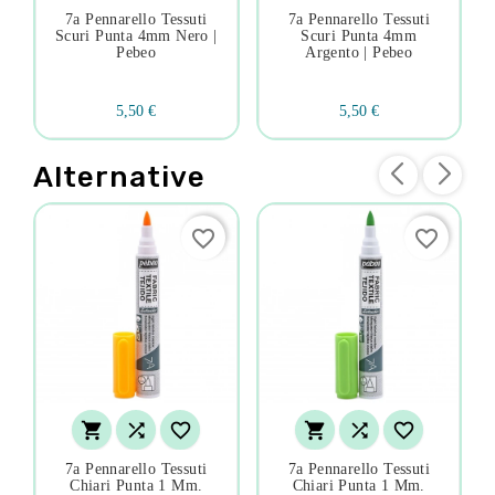
7a Pennarello Tessuti
7a Pennarello Tessuti
Scuri Punta 4mm Nero |
Scuri Punta 4mm
Pebeo
Argento | Pebeo
5,50 €
5,50 €
Alternative
favorite_border
favorite_border






7a Pennarello Tessuti
7a Pennarello Tessuti
Chiari Punta 1 Mm.
Chiari Punta 1 Mm.