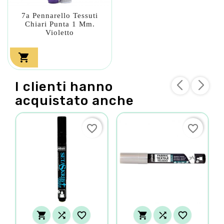
7a Pennarello Tessuti
Chiari Punta 1 Mm.
Violetto

I clienti hanno
acquistato anche
favorite_border
favorite_border





