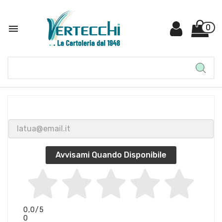

0
Avvisami Quando Disponibile
0,0
/5
0