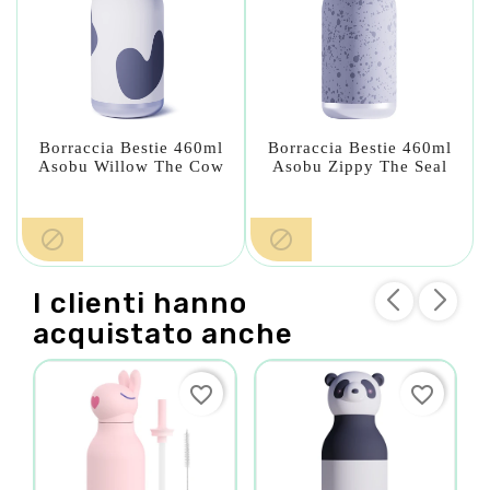
Borraccia Bestie 460ml
Borraccia Bestie 460ml
Asobu Willow The Cow
Asobu Zippy The Seal


I clienti hanno
acquistato anche
favorite_border
favorite_border