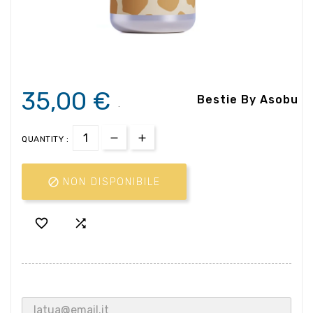
35,00 €
Bestie By Asobu
.
QUANTITY :

NON DISPONIBILE

