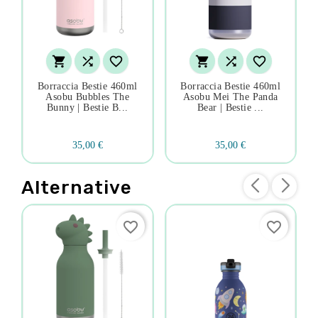






Borraccia Bestie 460ml
Borraccia Bestie 460ml
Asobu Bubbles The
Asobu Mei The Panda
Bunny | Bestie B...
Bear | Bestie ...
35,00 €
35,00 €
Alternative
favorite_border
favorite_border